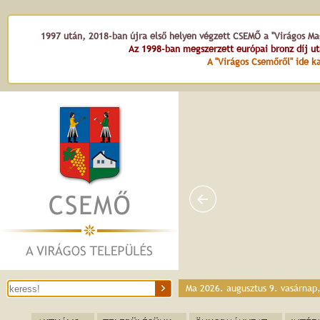
1997 után, 2018-ban újra első helyen végzett CSEMŐ a "Virágos Mag
Az 1998-ban megszerzett európai bronz díj u
A "Virágos Csemőről" ide ka
Ma 2026. augusztus 9. vasárnap