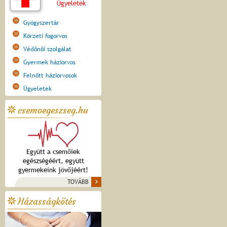
Ügyeletek
Gyógyszertár
Körzeti fogorvos
Védőnői szolgálat
Gyermek háziorvos
Felnőtt háziorvosok
Ügyeletek
csemoegeszseg.hu
Együtt a csemőiek
egészségéért, együtt
gyermekeink jövőjéért!
TOVÁBB
Házasságkötés