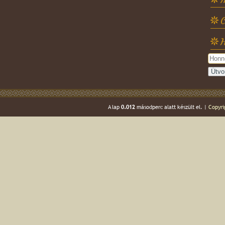
C
H
A lap
0.012
másodperc alatt készült el. |
Copyri