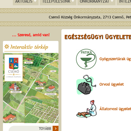
AKTUÁLIS
TELEPÜLÉSÜNK
ÖNKORMÁNYZAT
INTÉZ
Csemő Község Önkormányzata, 2713 Csemő, Pető
... Szeresd, amid van!
EGÉSZSÉGÜGYI ÜGYELET
Interaktív térkép
Gyógyszertárak üg
Orvosi ügyelet
Állatorvosi ügyele
TOVÁBB