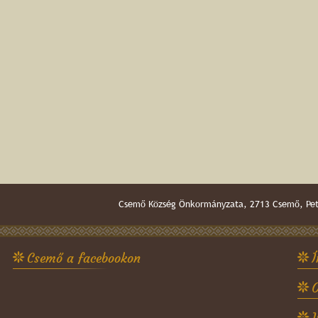
Csemő Község Önkormányzata, 2713 Csemő, Pető
Csemő a facebookon
Í
O