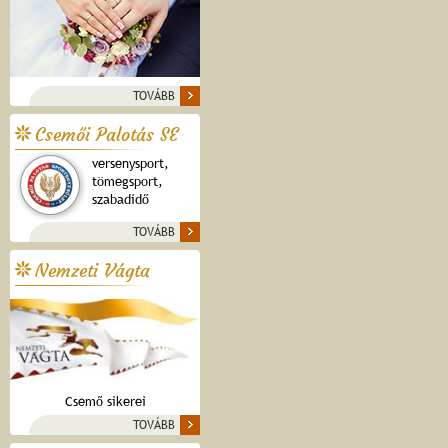
TOVÁBB
Csemői Palotás SE
versenysport,
tömegsport,
szabadidő
TOVÁBB
Nemzeti Vágta
Csemő sikerei
TOVÁBB