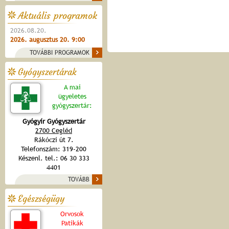
Aktuális programok
2026.08.20.
2026. augusztus 20. 9:00
TOVÁBBI PROGRAMOK
Gyógyszertárak
A mai
ügyeletes
gyógyszertár:
Gyógyír Gyógyszertár
2700 Cegléd
Rákóczi út 7.
Telefonszám: 319-200
Készenl. tel.: 06 30 333
4401
TOVÁBB
Egészségügy
Orvosok
Patikák